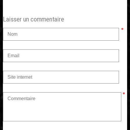
Laisser un commentaire