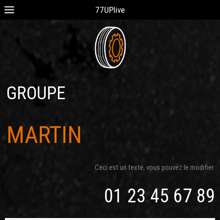
77UPlive
GROUPE
MARTIN
Ceci est un texte, vous pouvez le modifier
01 23 45 67 89