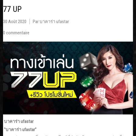
77 UP
30 Août 2020
Par บาคาร่า ufastar
0 commentaire
บาคาร่า ufastar
"บาคาร่า ufastar"