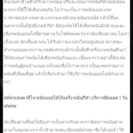
ทั้งเกมคาสิโนที่ได้รับความนิยม หรือจะเป็นการพนันกีฬายอดนิยม
พวกเราก็มีใ้ได้เลือกเล่นกัน ไม่ว่าจะเป็น การพนันบอล แทง
บาสเกตบอล แทงมวย แทงวอลเลย์บอล พนันเทนนิส แล้วก็อื่นๆ
นอกจากนั้นก็ยังมีเกมส์ กีฬา อีสปอร์ตให้ได้เลือกพนันอีกด้วยนะคะ
เลือกพนันออนไลนืผ่านทางเว้บไซต์ของพวกเรานักเสี่ยงดวงจะไม่น่า
เบื่อแน่ๆ นักเสี่ยงดวงจะได้รับความแปลกใหม่อยู่เสมอเวลา คณะ
ทำงานของพวกเราจะรอคัดสรรแม้กระนั้นสิ่งดีๆหรือเกมพนันดีๆมา
ให้นักเล่นการพนันได้เลือกพนันกันนะคะ เนื่องจากว่าอย่างงี้นักเล่น
การพนันผู้คนจำนวนมากก็เลยเชื่อใจว่าพวกเราเป็นแหล่งรวมการ
พนันที่เยี่ยมที่สุด แล้วก็เลือกเข้ามาใช้บริการพนันออนไลน์กับพวก
เรา
สมัครเล่นคาสิโน พนันบอลได้เงินจริง พนันกีฬา บริการดีตลอด 1 วัน
ufastar
นักเสี่ยงดวงที่พอใจต้องการเป็นพวกกับพวกเรา ต้องการพนันผ่าน
ทางเว็บของพวกเราก็ เข้ามาลงทะเบียนสมัครสมาชิกได้เลยจ้า ใช้